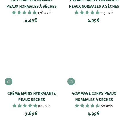
PEAUX NORMALES À SÈCHES
PEAUX NORMALES À SÈCHES
176 avis
115 avis
4
4
4,49€
4,99€
,
,
4
9
9
9
€
€
AJOUTER AU PANIER
AJOUTER AU PANIER
CRÈME MAINS HYDRATANTE
GOMMAGE CORPS PEAUX
PEAUX SÈCHES
NORMALES À SÈCHES
98 avis
68 avis
3
4
3,89€
4,99€
,
,
8
9