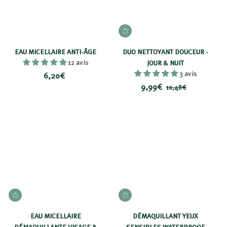
AJOUTER AU PANIER
EAU MICELLAIRE ANTI-ÂGE
DUO NETTOYANT DOUCEUR -
12 avis
JOUR & NUIT
3 avis
6
6,20€
P
9
P
9,99€
,
1
10,48€
r
r
0
,
2
i
i
,
9
0
4
x
x
9
€
8
r
€
€
é
d
u
i
t
AJOUTER AU PANIER
AJOUTER AU PANIER
EAU MICELLAIRE
DÉMAQUILLANT YEUX
DÉMAQUILLANTE VISAGE &
SENSIBLES WATERPROOF