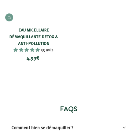
i
t
AJOUTER AU PANIER
EAU MICELLAIRE
DÉMAQUILLANTE DETOX &
ANTI-POLLUTION
35 avis
4
4,99€
,
9
9
€
FAQS
Comment bien se démaquiller ?