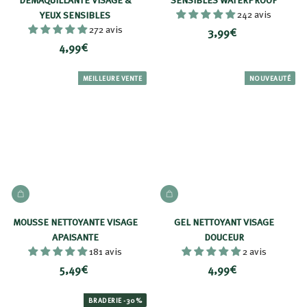
242 avis
YEUX SENSIBLES
272 avis
3
3,99€
4
4,99€
,
,
9
9
MEILLEURE VENTE
NOUVEAUTÉ
9
9
€
€
AJOUTER AU PANIER
AJOUTER AU PANIER
MOUSSE NETTOYANTE VISAGE
GEL NETTOYANT VISAGE
APAISANTE
DOUCEUR
181 avis
2 avis
5
4
5,49€
4,99€
,
,
4
9
BRADERIE -30%