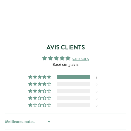
VISAGE
3 avis
1
12,99€
2
,
9
9
AVIS CLIENTS
€
5.00 sur 5
Basé sur 3 avis
3
0
0
0
0
Sort by