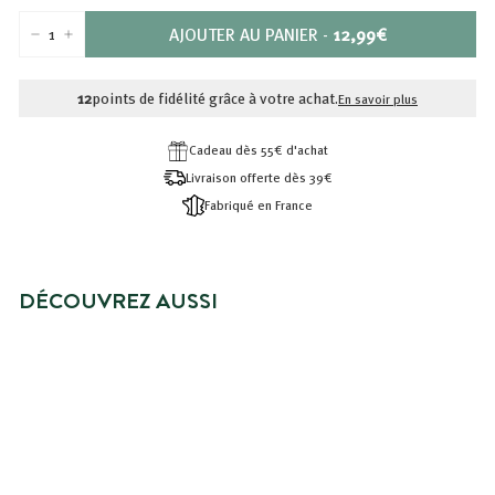
PRIX
AJOUTER AU PANIER
-
12,99€
−
+
12,99€
12
points de fidélité grâce à votre achat.
En savoir plus
Cadeau dès 55€ d'achat
Livraison offerte dès 39€
Fabriqué en France
DÉCOUVREZ AUSSI
NOUVEAUTÉ
HUILE SÈCHE SUBLIMATRICE -
CHEVEUX, CORPS ET VISAGE
12,99€
12,99€