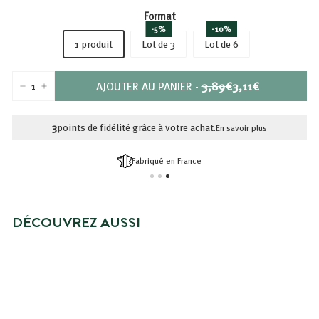
Format
-5%
-10%
1 produit
Lot de 3
Lot de 6
PRIX
PRIX
AJOUTER AU PANIER
-
3,89€
3,11€
−
+
RÉDUIT
3,89€
3,11€
3
points de fidélité grâce à votre achat.
En savoir plus
Fabriqué en France
DÉCOUVREZ AUSSI
BRADERIE -20%
GELÉE DE DOUCHE FLEUR
D'AMANDIER