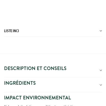
À
Prix
3,11€
3,89€
3,89€
À partir de
partir
de
3,11€
LISTE INCI
DESCRIPTION ET CONSEILS
INGRÉDIENTS
IMPACT ENVIRONNEMENTAL