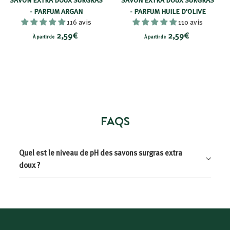
5
9
- PARFUM ARGAN
- PARFUM HUILE D'OLIVE
116 avis
110 avis
9
€
À
À
2,59€
2,59€
€
À partir de
À partir de
p
p
a
a
r
r
t
t
i
i
r
r
FAQS
d
d
e
e
2
2
Quel est le niveau de pH des savons surgras extra
,
,
doux ?
5
5
9
9
€
€