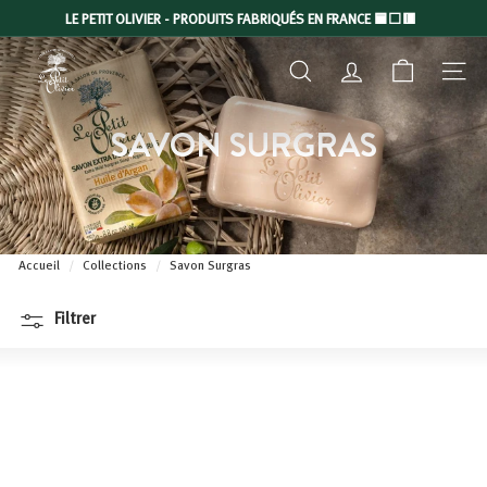
Passer
LE PETIT OLIVIER - PRODUITS FABRIQUÉS EN FRANCE 🟦⬜🟥
au
Diaporama
L
contenu
Pause
RECHERCHER
COMPTE
NAVIGA
E
P
SAVON SURGRAS
E
T
I
T
O
Accueil
/
Collections
/
Savon Surgras
L
I
Filtrer
V
I
E
R