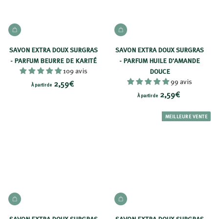
AJOUTER AU PANIER
AJOUTER AU PANIER
SAVON EXTRA DOUX SURGRAS
SAVON EXTRA DOUX SURGRAS
- PARFUM BEURRE DE KARITÉ
- PARFUM HUILE D'AMANDE
109 avis
DOUCE
99 avis
À
2,59€
À partir de
À
2,59€
p
À partir de
p
a
a
MEILLEURE VENTE
r
r
t
t
i
i
r
r
d
d
e
e
2
AJOUTER AU PANIER
AJOUTER AU PANIER
2
,
,
5
SAVON EXTRA DOUX SURGRAS
SAVON EXTRA DOUX SURGRAS