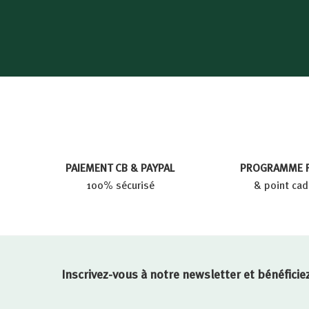
9
9
€
PAIEMENT CB & PAYPAL
PROGRAMME F
100% sécurisé
& point ca
Inscrivez-vous à notre newsletter et bénéfic