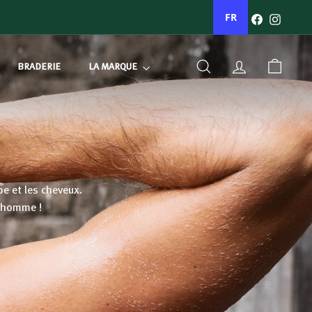
Facebook
Instagr
FR
BRADERIE
LA MARQUE
RECHERCHER
COMPTE
PANIER
be et les cheveux.
s homme !