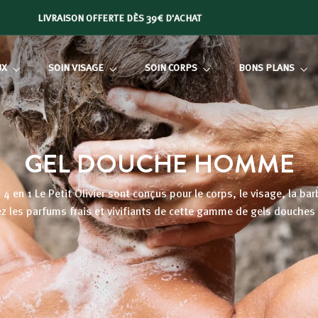
LIVRAISON OFFERTE DÈS 39€ D'ACHAT
Diaporama
Pause
UX
SOIN VISAGE
SOIN CORPS
BONS PLANS
GEL DOUCHE HOMME
4 en 1 Le Petit Olivier sont conçus pour le corps, le visage, la bar
z les parfums frais et vivifiants de cette gamme de gels douche