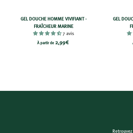
GEL DOUCHE HOMME VIVIFIANT -
GEL DOUC
FRAÎCHEUR MARINE
F
7 avis
À
2,99€
À partir de
p
a
r
t
i
r
d
e
2
,
Retrouve