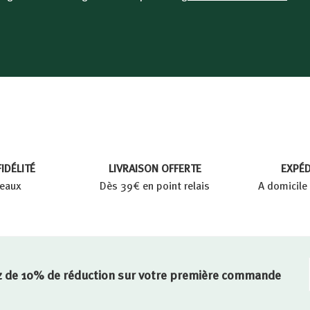
9
9
€
IDÉLITÉ
LIVRAISON OFFERTE
EXPÉD
deaux
Dès 39€ en point relais
A domicile 
iez de 10% de réduction sur votre première commande