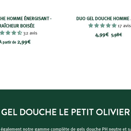
HE HOMME ÉNERGISANT -
DUO GEL DOUCHE HOMME 4
17 avis
RAÎCHEUR BOISÉE
32 avis
P
4
P
4,99€
5
5,98€
À
r
r
2,99€
,
,
À partir de
i
i
9
p
9
8
x
x
a
9
€
r
r
€
é
t
d
i
u
r
i
d
t
e
GEL DOUCHE LE PETIT OLIVIER
2
,
z également notre gamme complète de
gels douche PH neutre
et s