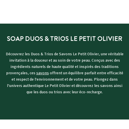
i
i
9
9
8
x
x
9
€
r
€
é
d
u
SOAP DUOS & TRIOS LE PETIT OLIVIER
i
t
Découvrez les Duos & Trios de Savons Le Petit Olivier, une véritable
invitation à la douceur et au soin de votre peau. Conçus avec des
ingrédients naturels de haute qualité et inspirés des traditions
provençales, ces
savons
offrent un équilibre parfait entre efficacité
et respect de l'environnement et de votre peau. Plongez dans
l’univers authentique Le Petit Olivier et découvrez les savons ainsi
que les duos ou trios avec leur éco-recharge.