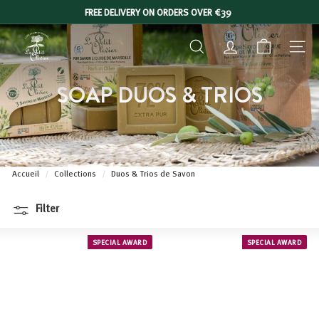
Skip
FREE DELIVERY ON ORDERS OVER €39
to
Slide
L
content
show
SEARCH
ACCOUNT
NAVIGA
E
Pause
P
SOAP DUOS & TRIOS
E
T
I
T
O
Accueil
/
Collections
/
Duos & Trios de Savon
L
I
Filter
V
I
SPECIAL AWARD
SPECIAL AWARD
E
R