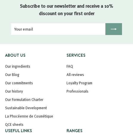
Subscribe to our newsletter and receive a 10%
discount on your first order
Your
Registration
email
ABOUT US
SERVICES
Our ingredients
FAQ
Our Blog
All reviews
Our commitments
Loyalty Program
Our history
Professionals
Our Formulation Charter
Sustainable Development
La Phocéenne de Cosmétique
QCE sheets
USEFUL LINKS
RANGES