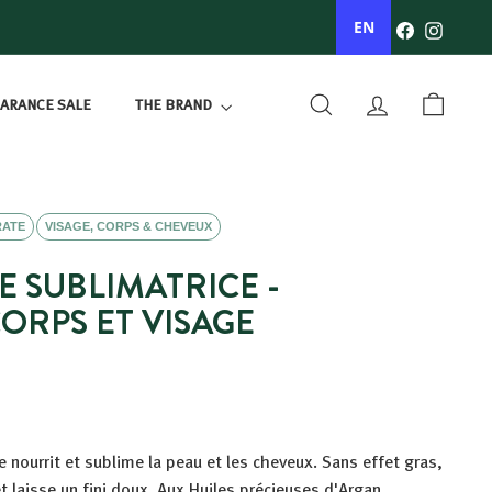
Facebook
Instagr
EN
ARANCE SALE
THE BRAND
SEARCH
ACCOUNT
BASKET
RATE
VISAGE, CORPS & CHEVEUX
E SUBLIMATRICE -
ORPS ET VISAGE
e nourrit et sublime la peau et les cheveux.
Sans effet gras,
t laisse un fini doux. Aux Huiles précieuses d'Argan,