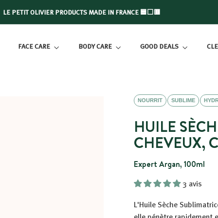
LE PETIT OLIVIER PRODUCTS MADE IN FRANCE 🟦⬜🟥
Slide
show
FACE CARE
BODY CARE
GOOD DEALS
CLE
Pause
NOURRIT
SUBLIME
HYD
HUILE SÈCH
CHEVEUX, C
Expert Argan, 100ml
3 avis
L'Huile Sèche Sublimatric
elle pénètre rapidement e