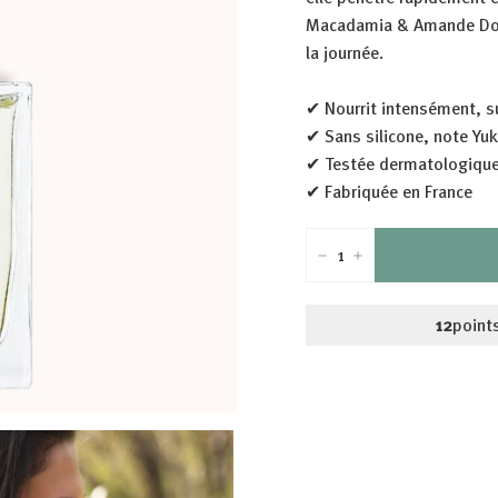
Macadamia & Amande Douc
la journée.
✔ Nourrit intensément, s
✔ Sans silicone, note Yu
✔ Testée dermatologiqu
✔ Fabriquée en France
-
+
12
points