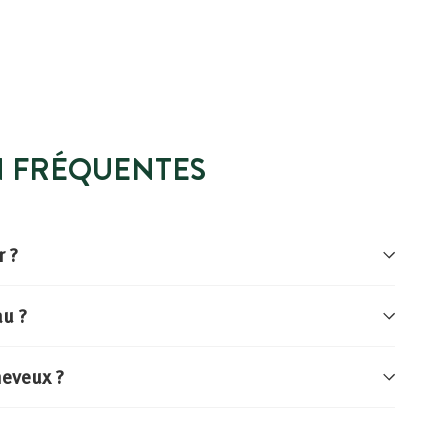
N FRÉQUENTES
r ?
au ?
heveux ?