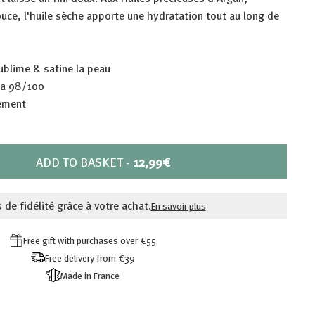
e, l'huile sèche
apporte une hydratation tout au long de
ublime & satine la peau
ka 98/100
ement
PRIX
ADD TO BASKET
-
12,99€
12,99€
 de fidélité grâce à votre achat.
En savoir plus
Free gift with purchases over €55
Free delivery from €39
Made in France