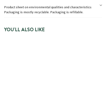
Product sheet on environmental qualities and characteristics:
Packaging is mostly recyclable. Packaging is refillable.
YOU'LL ALSO LIKE
BRADERIE -20%
ADD TO BASKET
DÉODORANT BILLE
FRAÎCHEUR - PARFUM
VERVEINE-CITRON
58 avis
À
P
3,19€
3
3,99€
À partir de