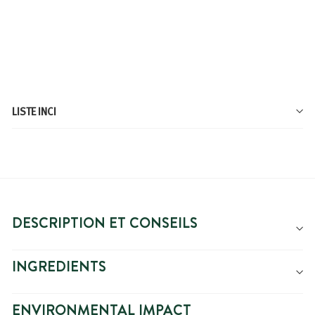
PARFUM VERVEINE-CITRON
À
Prix
3,19€
3,99€
3,99€
À partir de
partir
de
3,19€
LISTE INCI
DESCRIPTION ET CONSEILS
INGREDIENTS
ENVIRONMENTAL IMPACT