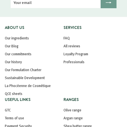
Your
Registration
email
ABOUT US
SERVICES
Our ingredients
FAQ
Our Blog
All reviews
Our commitments
Loyalty Program
Our history
Professionals
Our Formulation Charter
Sustainable Development
La Phocéenne de Cosmétique
QCE sheets
USEFUL LINKS
RANGES
GTC
Olive range
Terms of use
Argan range
Payment Security
Shea butter range