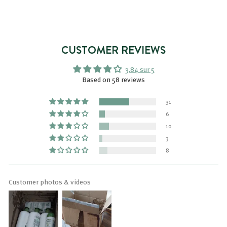
r
,
p
i
9
a
9
x
r
€
t
CUSTOMER REVIEWS
i
3.84 sur 5
r
Based on 58 reviews
d
e
31
3
6
,
10
1
3
9
8
€
Customer photos & videos