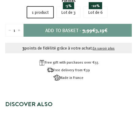
Format
-5%
-10%
1 product
Lot de 3
Lot de 6
PRIX
PRIX
ADD TO BASKET
-
3,99€
3,19€
-
+
RÉDUIT
3,99€
3,19€
3
points de fidélité grâce à votre achat.
En savoir plus
Free gift with purchases over €55
Free delivery from €39
Made in France
DISCOVER ALSO
BRADERIE -20%
DÉODORANT BILLE FRAÎCHEUR -