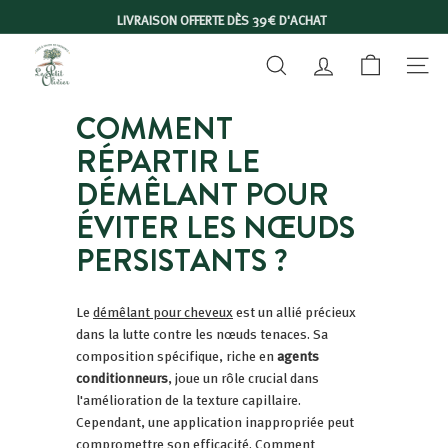
Passer
LIVRAISON OFFERTE DÈS 39€ D'ACHAT
au
Diaporama
L
contenu
Pause
RECHERCHER
COMPTE
NAVIGA
E
P
COMMENT
E
RÉPARTIR LE
T
I
DÉMÊLANT POUR
T
ÉVITER LES NŒUDS
O
PERSISTANTS ?
L
I
V
Le
démêlant pour cheveux
est un allié précieux
dans la lutte contre les nœuds tenaces. Sa
I
composition spécifique, riche en
agents
E
conditionneurs
, joue un rôle crucial dans
R
l'amélioration de la texture capillaire.
Cependant, une application inappropriée peut
compromettre son efficacité.
Comment