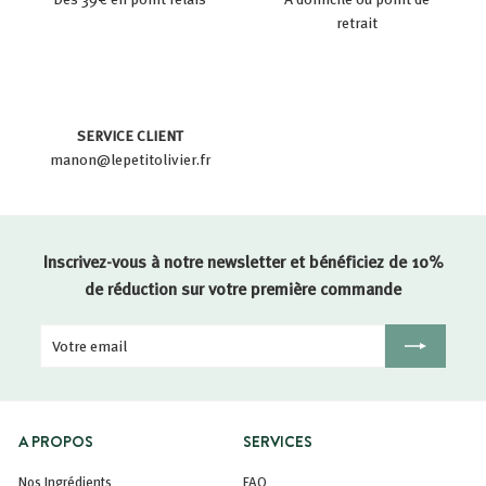
retrait
SERVICE CLIENT
manon@lepetitolivier.fr
Inscrivez-vous à notre newsletter et bénéficiez de 10%
de réduction sur votre première commande
Votre
Inscription
email
A PROPOS
SERVICES
Nos Ingrédients
FAQ