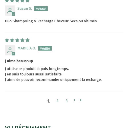
Susan S.
Duo Shampoing & Recharge Cheveux Secs ou Abimés
MARIE A.O.
J aime.beaucoup
J utilise ce produit depuis longtemps.
J en suis toujours aussi satisfaite .
J aime de pouvoir recommander uniquement la recharge.
1
2
3
VU RÉCEMMENT