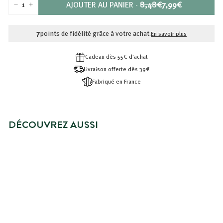
PRIX
PRIX
AJOUTER AU PANIER
-
8,48€
7,99€
−
+
RÉDUIT
8,48€
7,99€
7
points de fidélité grâce à votre achat.
En savoir plus
Cadeau dès 55€ d'achat
Livraison offerte dès 39€
Fabriqué en France
DÉCOUVREZ AUSSI
PRIX SPÉCIAL
DUO SHAMPOING & RECHARGE
CHEVEUX SECS OU ABIMÉS
Prix
7,99€
Prix
7,99€
8,48€
8,48€
réduit