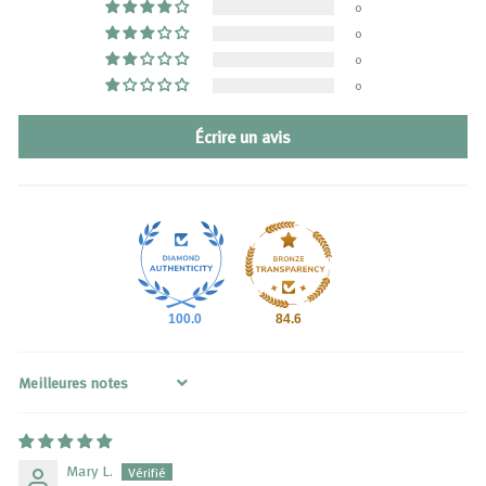
0
0
0
0
Écrire un avis
100.0
84.6
Sort by
Mary L.