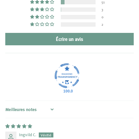
51
3
0
2
Écrire un avis
100.0
Sort by
Ingvild C.