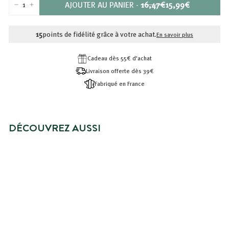
PRIX
PRIX
AJOUTER AU PANIER
-
16,47€
15,99€
−
+
RÉDUIT
16,47€
15,99€
15
points de fidélité grâce à votre achat.
En savoir plus
Cadeau dès 55€ d'achat
Livraison offerte dès 39€
Fabriqué en France
DÉCOUVREZ AUSSI
PRIX SPÉCIAL
PACK DÉCOUVERTE - CRÈMES
DOUCHES 750 ML
Prix
15,99€
Prix
15,99€
16,47€
16,47€
réduit