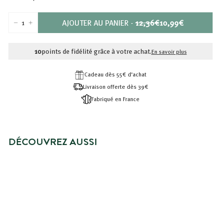
PRIX
PRIX
AJOUTER AU PANIER
-
12,36€
10,99€
−
+
RÉDUIT
12,36€
10,99€
10
points de fidélité grâce à votre achat.
En savoir plus
Cadeau dès 55€ d'achat
Livraison offerte dès 39€
Fabriqué en France
DÉCOUVREZ AUSSI
NOUVEAUTÉ
PACK DÉCOUVERTE - GELS
DOUCHES 400ML
Prix
10,99€
Prix
10,99€
12,36€
12,36€