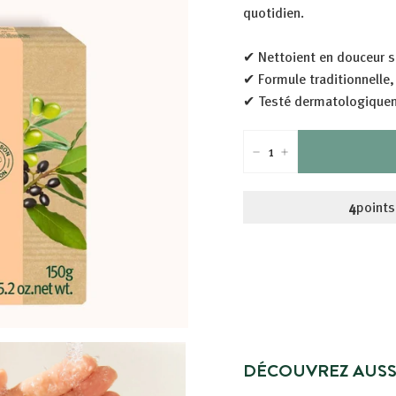
quotidien.
✔ Nettoient en douceur s
✔ Formule traditionnelle, 
✔ Testé dermatologique
−
+
4
points
DÉCOUVREZ AUSS