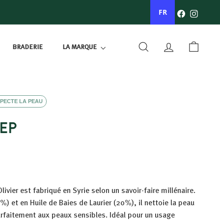
Facebook
Instagr
FR
BRADERIE
LA MARQUE
RECHERCHER
COMPTE
PANIER
PECTE LA PEAU
EP
livier est fabriqué en Syrie selon un savoir-faire millénaire.
%) et en Huile de Baies de Laurier (20%), il nettoie la peau
arfaitement aux peaux sensibles. Idéal pour un usage