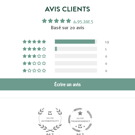
AVIS CLIENTS
4.95 sur 5
Basé sur 20 avis
19
1
0
0
0
Écrire un avis
94.7
94.7