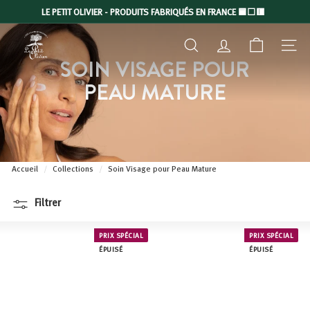
Passer
LE PETIT OLIVIER - PRODUITS FABRIQUÉS EN FRANCE 🟦⬜🟥
au
Diaporama
L
contenu
Pause
RECHERCHER
COMPTE
NAVIGA
E
SOIN VISAGE POUR
P
PEAU MATURE
E
T
I
T
O
Accueil
/
Collections
/
Soin Visage pour Peau Mature
L
I
Filtrer
V
I
PRIX SPÉCIAL
PRIX SPÉCIAL
E
ÉPUISÉ
ÉPUISÉ
R