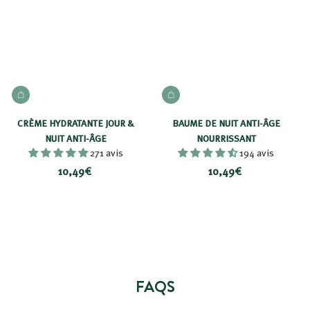
9
9
€
€
AJOUTER AU PANIER
AJOUTER AU PANIER
CRÈME HYDRATANTE JOUR &
BAUME DE NUIT ANTI-ÂGE
NUIT ANTI-ÂGE
NOURRISSANT
271 avis
194 avis
1
1
10,49€
10,49€
0
0
,
,
4
4
9
9
€
€
FAQS