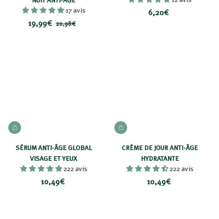
17 avis
6
6,20€
P
1
P
19,99€
,
2
20,98€
r
r
0
9
2
i
i
,
,
0
9
x
x
9
€
8
r
9
€
é
€
d
u
i
t
AJOUTER AU PANIER
AJOUTER AU PANIER
SÉRUM ANTI-ÂGE GLOBAL
CRÈME DE JOUR ANTI-ÂGE
VISAGE ET YEUX
HYDRATANTE
222 avis
222 avis
1
1
10,49€
10,49€
0
0
,
,
4
4