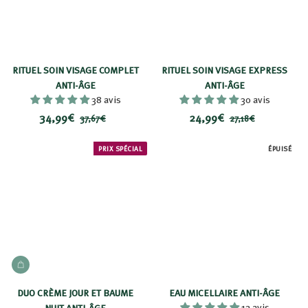
RITUEL SOIN VISAGE COMPLET
RITUEL SOIN VISAGE EXPRESS
ANTI-ÂGE
ANTI-ÂGE
38 avis
30 avis
P
3
P
P
2
P
34,99€
24,99€
3
2
37,67€
27,18€
r
r
r
r
7
7
4
4
i
i
,
i
i
,
,
,
PRIX SPÉCIAL
ÉPUISÉ
6
1
x
x
x
x
9
9
7
8
r
r
9
9
€
€
é
é
€
€
d
d
u
u
i
i
t
t
AJOUTER AU PANIER
DUO CRÈME JOUR ET BAUME
EAU MICELLAIRE ANTI-ÂGE
12 avis
NUIT ANTI-ÂGE