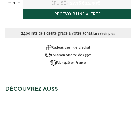
PRIX
PRIX
ÉPUISÉ
-
27,18€
24,99€
−
+
RÉDUIT
27,18€
24,99€
RECEVOIR UNE ALERTE
24
points de fidélité grâce à votre achat.
En savoir plus
Cadeau dès 55€ d'achat
Livraison offerte dès 39€
Fabriqué en France
DÉCOUVREZ AUSSI
PRIX SPÉCIAL
ÉPUISÉ
RITUEL SOIN VISAGE EXPRESS
ANTI-ÂGE
Prix
24,99€
Prix
24,99€
27,18€
27,18€