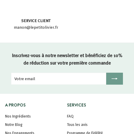
SERVICE CLIENT
manon@lepetitolivier.fr
Inscrivez-vous à notre newsletter et bénéficiez de 10%
de réduction sur votre première commande
Votre
Inscription
email
A PROPOS
SERVICES
Nos Ingrédients
FAQ
Notre Blog
Tous les avis
Nos Engagements
Programme de Fidélité