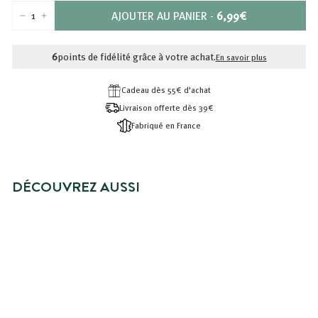
PRIX
AJOUTER AU PANIER
-
6,99€
−
+
6,99€
6
points de fidélité grâce à votre achat.
En savoir plus
Cadeau dès 55€ d'achat
Livraison offerte dès 39€
Fabriqué en France
DÉCOUVREZ AUSSI
NOUVEAUTÉ
MASQUE VISAGE STICK PURETÉ
6,99€
6,99€