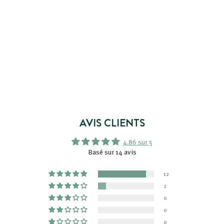
AJOUTER AU PANIER
MASQUE VISAGE STICK
PURETÉ
14 avis
6
6,99€
,
9
9
€
AVIS CLIENTS
4.86 sur 5
Basé sur 14 avis
12
2
0
0
0