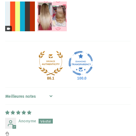
86.1
100.0
Sort by
Anonyme
👌