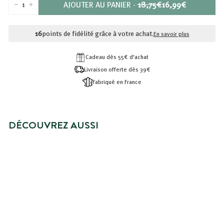
PRIX
PRIX
AJOUTER AU PANIER
-
18,75€
16,99€
−
+
RÉDUIT
18,75€
16,99€
16
points de fidélité grâce à votre achat.
En savoir plus
Cadeau dès 55€ d'achat
Livraison offerte dès 39€
Fabriqué en France
DÉCOUVREZ AUSSI
PRIX SPÉCIAL
RITUEL COMPLET CHEVEUX
SECS OU ABIMÉS
Prix
16,99€
Prix
16,99€
18,75€
18,75€
réduit