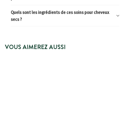
Quels sont les ingrédients de ces soins pour cheveux
secs ?
VOUS AIMEREZ AUSSI
PRIX SPÉCIAL
AJOUTER AU PANIER
RITUEL COMPLET
CHEVEUX SECS OU
ABIMÉS