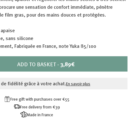
 procure une sensation de confort immédiate, pénètre
de film gras, pour des mains douces et protégées.
 apaise
e, sans silicone
ment, Fabriquée en France, note Yuka 85/100
PRIX
ADD TO BASKET
-
3,89€
3,89€
 de fidélité grâce à votre achat.
En savoir plus
Free gift with purchases over €55
Free delivery from €39
Made in France