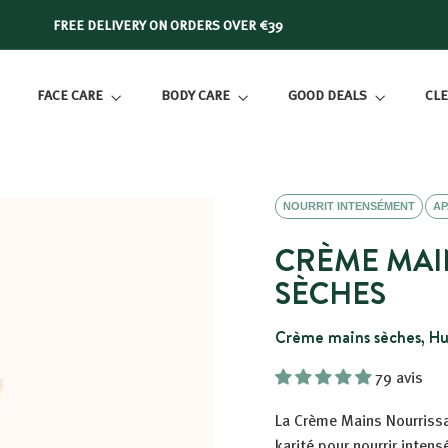
FREE DELIVERY ON ORDERS OVER €39
Slide
show
FACE CARE
BODY CARE
GOOD DEALS
CLE
Pause
NOURRIT INTENSÉMENT
AP
CRÈME MAI
SÈCHES
Crème mains sèches, Hui
79 avis
La Crème Mains Nourrissan
karité pour nourrir inten