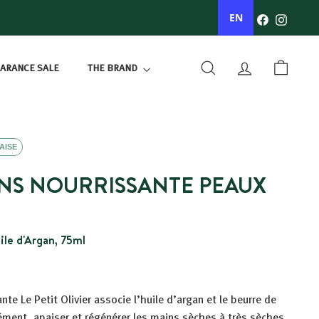
Facebook
Instagr
EN
ARANCE SALE
THE BRAND
SEARCH
ACCOUNT
BASKET
AISE
NS NOURRISSANTE PEAUX
le d'Argan, 75ml
te Le Petit Olivier associe l’huile d’argan et le beurre de
sément, apaiser et régénérer les mains sèches à très sèches.