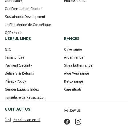
Our history
Professionals
Our Formulation Charter
Sustainable Development
La Phocéenne de Cosmétique
QCE sheets
USEFUL LINKS
RANGES
GTC
Olive range
Terms of use
Argan range
Payment Security
Shea butter range
Delivery & Returns
Aloe Vera range
Privacy Policy
Detox range
Gender Equality Index
Care rituals
Formulaire de Rétractation
CONTACT US
Follow us
Send us an email
Facebook
Instagram