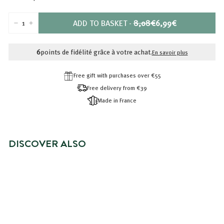
PRIX
PRIX
ADD TO BASKET
-
8,08€
6,99€
-
+
RÉDUIT
8,08€
6,99€
6
points de fidélité grâce à votre achat.
En savoir plus
Free gift with purchases over €55
Free delivery from €39
Made in France
DISCOVER ALSO
NOUVEAUTÉ
DUO RELAX - GEL DOUCHE ET
BRUME PARFUMÉE
Prix
6,99€
Prix
6,99€
8,08€
8,08€