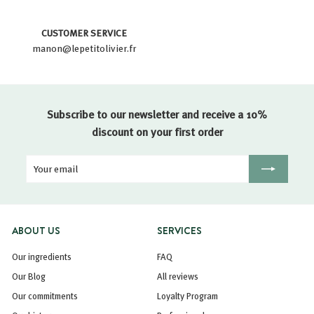
CUSTOMER SERVICE
manon@lepetitolivier.fr
Subscribe to our newsletter and receive a 10%
discount on your first order
Your
Registration
email
ABOUT US
SERVICES
Our ingredients
FAQ
Our Blog
All reviews
Our commitments
Loyalty Program