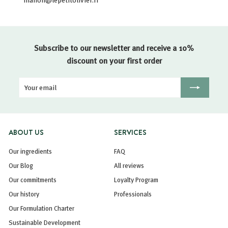
Subscribe to our newsletter and receive a 10%
discount on your first order
Your
Registration
email
ABOUT US
SERVICES
Our ingredients
FAQ
Our Blog
All reviews
Our commitments
Loyalty Program
Our history
Professionals
Our Formulation Charter
Sustainable Development