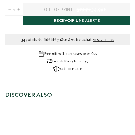
PRIX
PRIX
OUT OF PRINT
-
37,67€
34,99€
-
+
RÉDUIT
37,67€
34,99€
RECEVOIR UNE ALERTE
34
points de fidélité grâce à votre achat.
En savoir plus
Free gift with purchases over €55
Free delivery from €39
Made in France
DISCOVER ALSO
SPECIAL AWARD
OUT OF PRINT
RITUEL SOIN VISAGE COMPLET
ANTI-ÂGE