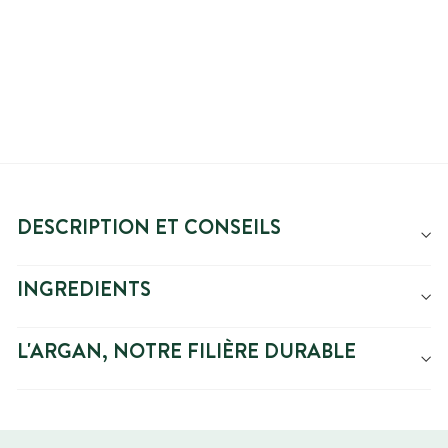
Reduced
€34.99
Price
$34.99
$37.67
$37.67
price
DESCRIPTION ET CONSEILS
INGREDIENTS
L'ARGAN, NOTRE FILIÈRE DURABLE