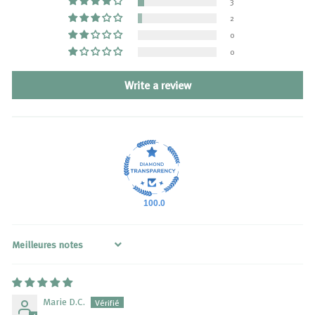
3
2
0
0
Write a review
100.0
Sort by
Marie D.C.