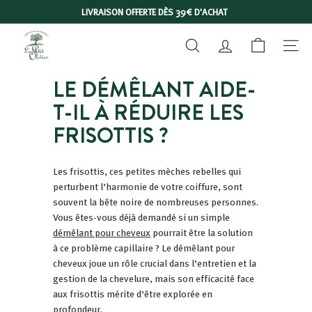
Passer
LIVRAISON OFFERTE DÈS 39€ D'ACHAT
au
Diaporama
L
contenu
Pause
RECHERCHER
COMPTE
NAVIGA
E
P
LE DÉMÊLANT AIDE-
E
T-IL À RÉDUIRE LES
T
I
FRISOTTIS ?
T
O
Les frisottis, ces petites mèches rebelles qui
L
perturbent l’harmonie de votre coiffure, sont
I
souvent la bête noire de nombreuses personnes.
V
Vous êtes-vous déjà demandé si un simple
démêlant pour cheveux
pourrait être la solution
I
à ce problème capillaire ? Le démêlant pour
E
cheveux joue un rôle crucial dans l’entretien et la
R
gestion de la chevelure, mais son efficacité face
aux frisottis mérite d’être explorée en
profondeur.