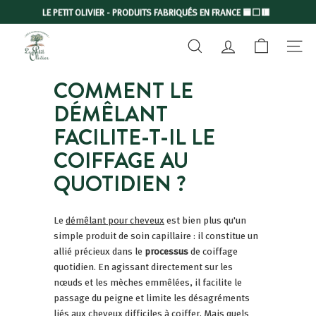
Passer
LE PETIT OLIVIER - PRODUITS FABRIQUÉS EN FRANCE 🟦⬜🟥
au
Diaporama
L
contenu
Pause
RECHERCHER
COMPTE
NAVIGA
E
P
COMMENT LE
E
DÉMÊLANT
T
I
FACILITE-T-IL LE
T
COIFFAGE AU
O
QUOTIDIEN ?
L
I
V
Le
démêlant pour cheveux
est bien plus qu'un
simple produit de soin capillaire : il constitue un
I
allié précieux dans le
processus
de coiffage
E
quotidien. En agissant directement sur les
R
nœuds et les mèches emmêlées, il facilite le
passage du peigne et limite les désagréments
liés aux cheveux difficiles à coiffer. Mais
quels