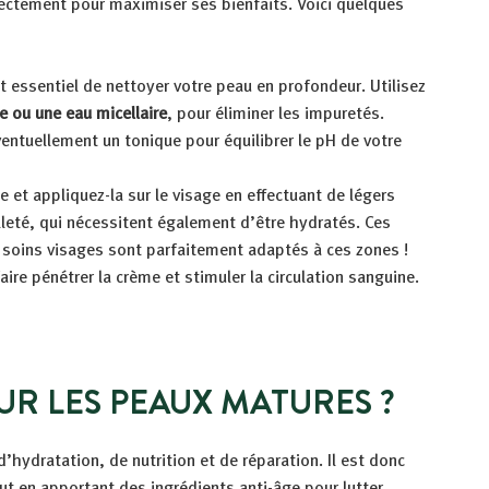
rectement pour maximiser ses bienfaits. Voici quelques
t essentiel de nettoyer votre peau en profondeur. Utilisez
 ou une eau micellaire
, pour éliminer les impuretés.
entuellement un tonique pour équilibrer le pH de votre
 et appliquez-la sur le visage en effectuant de légers
lleté, qui nécessitent également d’être hydratés. Ces
s soins visages sont parfaitement adaptés à ces zones !
re pénétrer la crème et stimuler la circulation sanguine.
UR LES PEAUX MATURES ?
hydratation, de nutrition et de réparation. Il est donc
ut en apportant des ingrédients anti-âge pour lutter