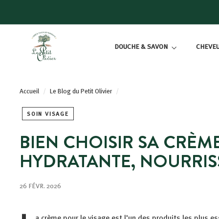
Passer
au
contenu
L
DOUCHE & SAVON
CHEVE
E
P
E
T
Accueil
/
Le Blog du Petit Olivier
/
I
T
SOIN VISAGE
O
BIEN CHOISIR SA CRÈME
L
I
HYDRATANTE, NOURRIS
V
I
26 FÉVR. 2026
E
R
a crème pour le visage est l'un des produits les plus e