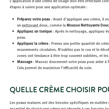
L’application d’une crème de visage doit être effectuée cor
étapes à suivre pour une application optimale :
Préparez votre peau
: Avant d’appliquer une crème, il es
un
nettoyant
doux, comme la
Mousse Nettoyante Douce
Appliquez un tonique
: Après le nettoyage, appliquez év
peau.
Appliquez la crème
: Prenez une petite quantité de crème
mouvements circulaires. N'oubliez pas le cou et le déco
zones ont tendance à être trop souvent oubliées, et le
Massage
: Massez doucement votre peau pour aider à fai
Cela permet de maximiser l’efficacité du soin.
QUELLE CRÈME CHOISIR PO
Les peaux matures ont des besoins spécifiques en matière d’
essentiel de choisir une crème qui réponde à ces besoins to