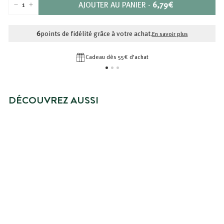
PRIX
AJOUTER AU PANIER
-
6,79€
−
+
6,79€
6
points de fidélité grâce à votre achat.
En savoir plus
Cadeau dès 55€ d'achat
DÉCOUVREZ AUSSI
MEILLEURE VENTE
CRÈME HYDRATANTE VISAGE
PEAUX NORMALES À SÈCHES
6,79€
6,79€