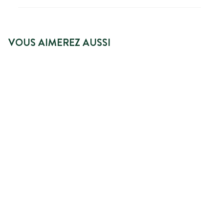
VOUS AIMEREZ AUSSI
MEILLEURE VENTE
AJOUTER AU PANIER
CRÈME HYDRATANTE
VISAGE PEAUX
NORMALES À SÈCHES
183 avis
6
6,79€
,