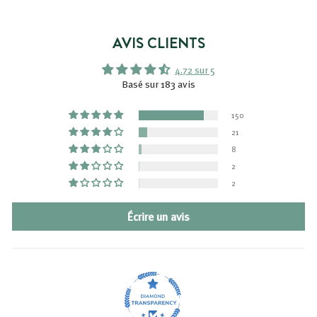
7
9
€
AVIS CLIENTS
4.72 sur 5
Basé sur 183 avis
150
21
8
2
2
Écrire un avis