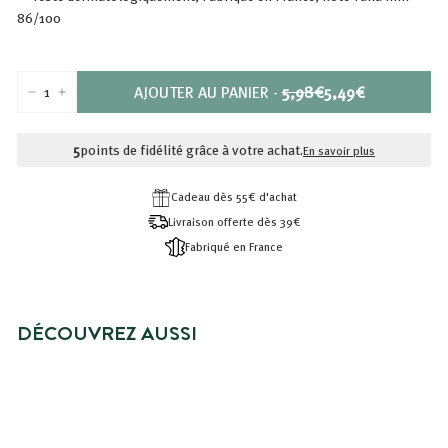
86/100
PRIX
PRIX
AJOUTER AU PANIER
-
5,98€
5,49€
−
+
RÉDUIT
5,98€
5,49€
5
points de fidélité grâce à votre achat.
En savoir plus
Cadeau dès 55€ d'achat
Livraison offerte dès 39€
Fabriqué en France
DÉCOUVREZ AUSSI
PRIX SPÉCIAL
DUO SHAMPOING ET APRÈS-
SHAMPOING - CHEVEUX SECS