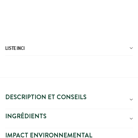
CERISIER
À
3,59€
À partir de
partir
de
3,59€
LISTE INCI
DESCRIPTION ET CONSEILS
INGRÉDIENTS
IMPACT ENVIRONNEMENTAL