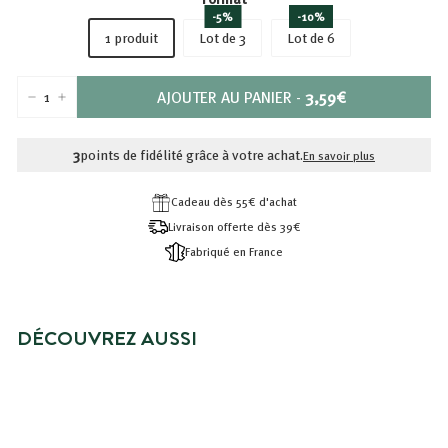
-5%
-10%
1 produit
Lot de 3
Lot de 6
PRIX
AJOUTER AU PANIER
-
3,59€
−
+
3,59€
3
points de fidélité grâce à votre achat.
En savoir plus
Cadeau dès 55€ d'achat
Livraison offerte dès 39€
Fabriqué en France
DÉCOUVREZ AUSSI
CRÈME DOUCHE FLEUR DE