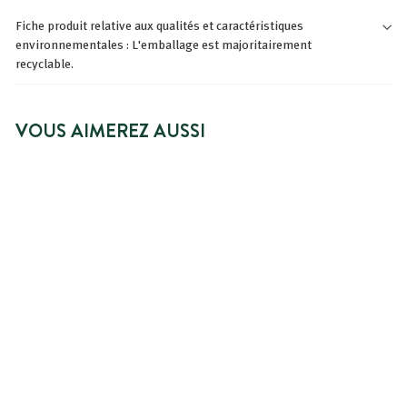
Fiche produit relative aux qualités et caractéristiques
environnementales : L'emballage est majoritairement
recyclable.
VOUS AIMEREZ AUSSI
AJOUTER AU PANIER
CRÈME DOUCHE FLEUR
DE CERISIER
131 avis
À
3,59€
À partir de