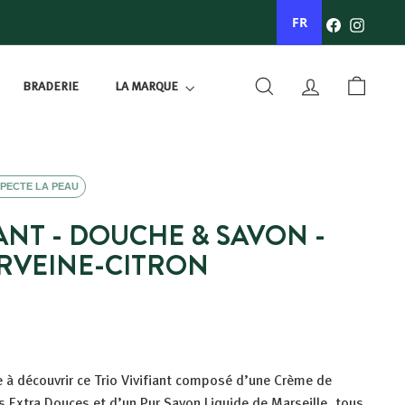
Facebook
Instagr
FR
BRADERIE
LA MARQUE
RECHERCHER
COMPTE
PANIER
PECTE LA PEAU
IANT - DOUCHE & SAVON -
RVEINE-CITRON
ite à découvrir ce Trio Vivifiant composé d’une Crème de
 Extra Douces et d’un Pur Savon Liquide de Marseille, tous