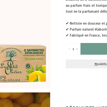
au parfum frais et toniqu
tout en la parfumant dél
✔ Nettoie en douceur et 
✔ Parfum naturel élaboré
✔ Fabriqué en France, t
−
+
7
points