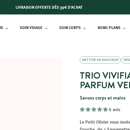
 PETIT OLIVIER - PRODUITS FABRIQUÉS EN FRANCE 🟦⬜🟥
Diaporama
Pause
UX
SOIN VISAGE
SOIN CORPS
BONS PLANS
NETTOIE EN DOUCEUR
RES
TRIO VIVIF
PARFUM VE
Savons corps et mains
6 avis
Le Petit Olivier vous inv
Douche, de 2 Savonnettes