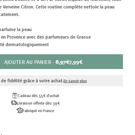
e Verveine Citron. Cette routine complète nettoie la peau
icatement.
parfume la peau
 en Provence avec des parfumeurs de Grasse
esté dermatologiquement
PRIX
PRIX
AJOUTER AU PANIER
-
8,97€
7,99€
RÉDUIT
8,97€
7,99€
 de fidélité grâce à votre achat.
En savoir plus
Cadeau dès 55€ d'achat
Livraison offerte dès 39€
Fabriqué en France