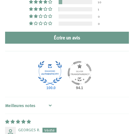
10
1
0
0
Écrire un avis
100.0
94.1
Sort by
GEORGES R.