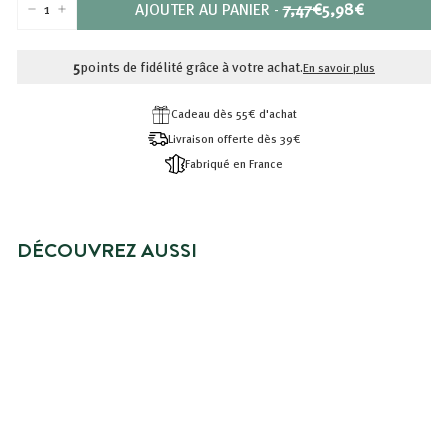
PRIX
PRIX
AJOUTER AU PANIER
-
7,47€
5,98€
−
+
RÉDUIT
7,47€
5,98€
5
points de fidélité grâce à votre achat.
En savoir plus
Cadeau dès 55€ d'achat
Livraison offerte dès 39€
Fabriqué en France
DÉCOUVREZ AUSSI
BRADERIE -20%
TRIO DÉCOUVERTE - GELS
DOUCHES À L'EAU D'OLIVE BIO
Prix
5,98€
Prix
5,98€
7,47€
7,47€
réduit