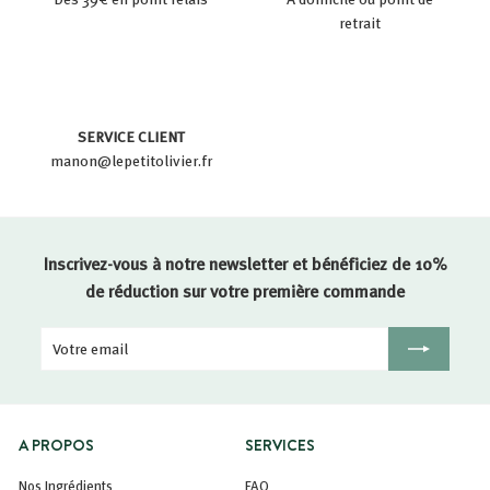
retrait
SERVICE CLIENT
manon@lepetitolivier.fr
Inscrivez-vous à notre newsletter et bénéficiez de 10%
de réduction sur votre première commande
Votre
Inscription
email
A PROPOS
SERVICES
Nos Ingrédients
FAQ