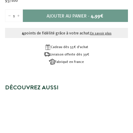
93/100
PRIX
AJOUTER AU PANIER
-
4,99€
−
+
4,99€
4
points de fidélité grâce à votre achat.
En savoir plus
Cadeau dès 55€ d'achat
Livraison offerte dès 39€
Fabriqué en France
DÉCOUVREZ AUSSI
CRÈME CORPS HYDRATANTE
PEAUX NORMALES À SÈCHES
4,99€
4,99€