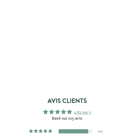
AJOUTER AU PANIER
CRÈME CORPS
HYDRATANTE PEAUX
NORMALES À SÈCHES
115 avis
4
4,99€
,
9
9
€
AVIS CLIENTS
4.82 sur 5
Basé sur 115 avis
101