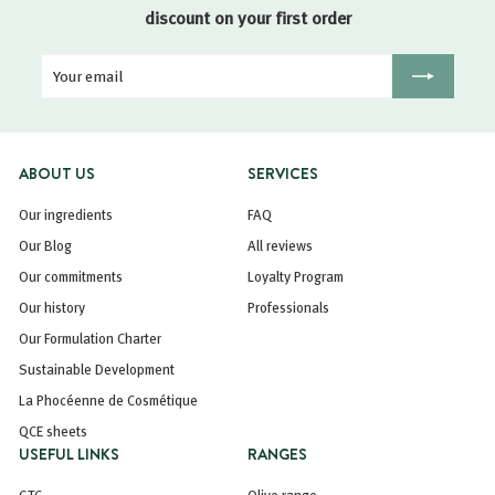
discount on your first order
Your
Registration
email
ABOUT US
SERVICES
Our ingredients
FAQ
Our Blog
All reviews
Our commitments
Loyalty Program
Our history
Professionals
Our Formulation Charter
Sustainable Development
La Phocéenne de Cosmétique
QCE sheets
USEFUL LINKS
RANGES
GTC
Olive range