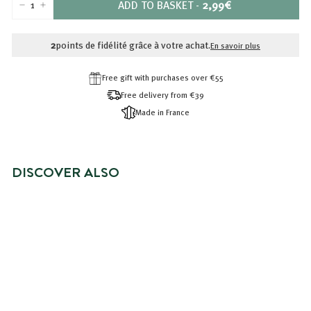
PRIX
ADD TO BASKET
-
2,99€
-
+
2,99€
2
points de fidélité grâce à votre achat.
En savoir plus
Free gift with purchases over €55
Free delivery from €39
Made in France
DISCOVER ALSO
VERY DRY OR CURLY HAIR
SHAMPOO
2,99€
2,99€