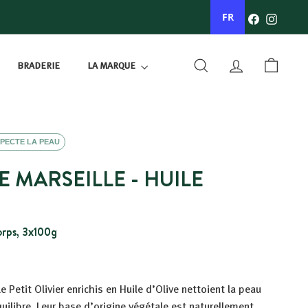
Facebook
Instagr
FR
BRADERIE
LA MARQUE
RECHERCHER
COMPTE
PANIER
PECTE LA PEAU
E MARSEILLE - HUILE
orps, 3x100g
 Petit Olivier enrichis en Huile d’Olive nettoient la peau
uilibre. Leur base d’origine végétale est naturellement