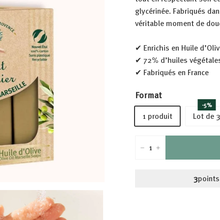
glycérinée. Fabriqués dans
véritable moment de dou
✔ Enrichis en Huile d’Oli
✔ 72% d’huiles végétales
✔ Fabriqués en France
Format
-5%
1 produit
Lot de 
−
+
3
points