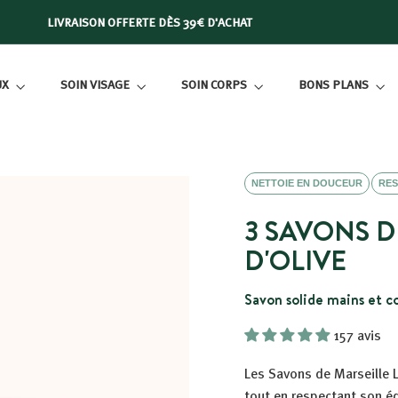
LIVRAISON OFFERTE DÈS 39€ D'ACHAT
Diaporama
Pause
UX
SOIN VISAGE
SOIN CORPS
BONS PLANS
NETTOIE EN DOUCEUR
RES
3 SAVONS D
D'OLIVE
Savon solide mains et c
157 avis
Les Savons de Marseille Le
tout en respectant son éq