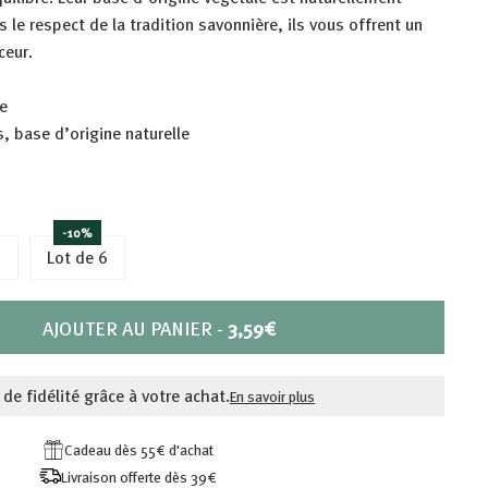
 le respect de la tradition savonnière, ils vous offrent un
ceur.
ve
, base d’origine naturelle
-10%
3
Lot de 6
PRIX
AJOUTER AU PANIER
-
3,59€
3,59€
 de fidélité grâce à votre achat.
En savoir plus
Cadeau dès 55€ d'achat
Livraison offerte dès 39€