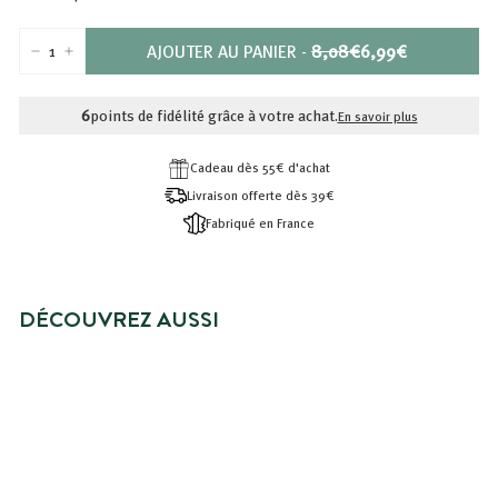
PRIX
PRIX
AJOUTER AU PANIER
-
8,08€
6,99€
−
+
RÉDUIT
8,08€
6,99€
6
points de fidélité grâce à votre achat.
En savoir plus
Cadeau dès 55€ d'achat
Livraison offerte dès 39€
Fabriqué en France
DÉCOUVREZ AUSSI
NOUVEAUTÉ
DUO RÉCONFORT - GEL DOUCHE
ET BRUME PARFUMÉE
Prix
6,99€
Prix
6,99€
8,08€
8,08€