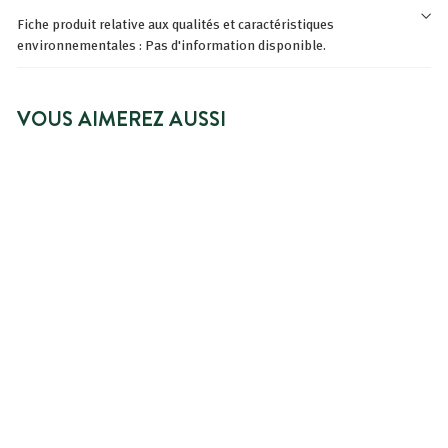
Fiche produit relative aux qualités et caractéristiques
environnementales : Pas d'information disponible.
VOUS AIMEREZ AUSSI
AJOUTER AU PANIER
EAU NETTOYANTE
DOUCEUR VISAGE ET
CORPS BÉBÉ BIO
21 avis
À
7,99€
À partir de