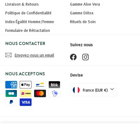
Livraison & Retours
Gamme Aloe Vera
Politique de Confidentialité
Gamme Détox
Index Égalité Homme/Femme
Rituels de Soin
Formulaire de Rétractation
NOUS CONTACTER
Suivez nous
Envoyez-nous un email
Facebook
Instagram
NOUS ACCEPTONS
Devise
France (EUR €)
Réalisation
Stellar Projects
PRIX
AJOUTER AU PANIER
-
7,99€
7,99€