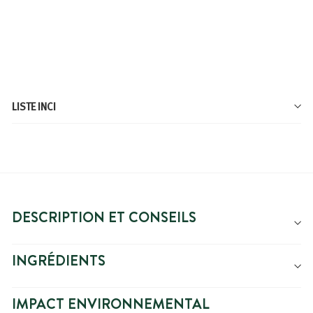
VISAGE ET CORPS BÉBÉ BIO
À
7,99€
À partir de
partir
de
7,99€
LISTE INCI
DESCRIPTION ET CONSEILS
INGRÉDIENTS
IMPACT ENVIRONNEMENTAL