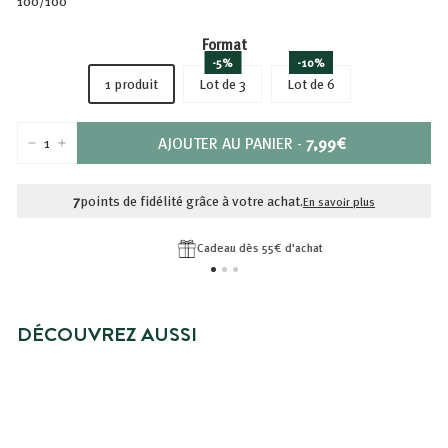
100/100
Format
-5%
-10%
1 produit
Lot de 3
Lot de 6
PRIX
AJOUTER AU PANIER
-
7,99€
−
+
7,99€
7
points de fidélité grâce à votre achat.
En savoir plus
Cadeau dès 55€ d'achat
DÉCOUVREZ AUSSI
EAU NETTOYANTE DOUCEUR