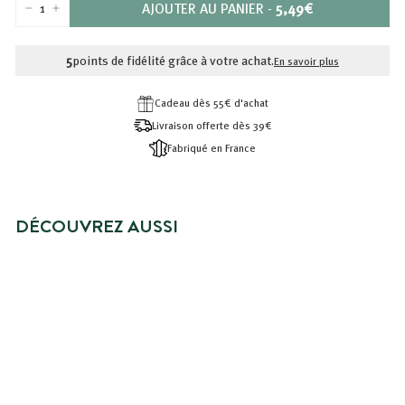
PRIX
AJOUTER AU PANIER
-
5,49€
−
+
5,49€
5
points de fidélité grâce à votre achat.
En savoir plus
Cadeau dès 55€ d'achat
Livraison offerte dès 39€
Fabriqué en France
DÉCOUVREZ AUSSI
ECO-RECHARGE SHAMPOING
CHEVEUX SECS ET ABIMÉS
5,49€
5,49€