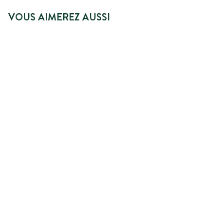
VOUS AIMEREZ AUSSI
AJOUTER AU PANIER
ECO-RECHARGE
SHAMPOING CHEVEUX
SECS ET ABIMÉS
35 avis
5
5,49€
,
4
9