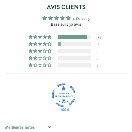
t
AVIS CLIENTS
i
4.86 sur 5
r
Basé sur 130 avis
d
e
115
3
13
,
1
8
1
9
0
€
100.0
Sort by