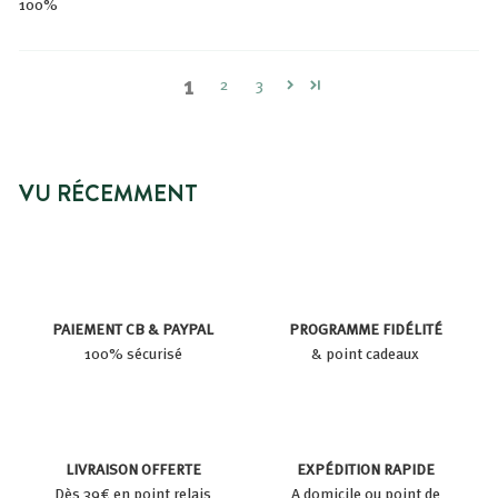
100%
1
2
3
VU RÉCEMMENT
PAIEMENT CB & PAYPAL
PROGRAMME FIDÉLITÉ
100% sécurisé
& point cadeaux
LIVRAISON OFFERTE
EXPÉDITION RAPIDE
Dès 39€ en point relais
A domicile ou point de