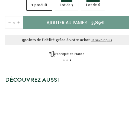
1 produit
Lot de 3
Lot de 6
PRIX
AJOUTER AU PANIER
-
3,89€
−
+
3,89€
3
points de fidélité grâce à votre achat.
En savoir plus
Cadeau dès 55€ d'achat
DÉCOUVREZ AUSSI
GELÉE DE DOUCHE ALOE VERA
À
3,89€
À partir de
partir