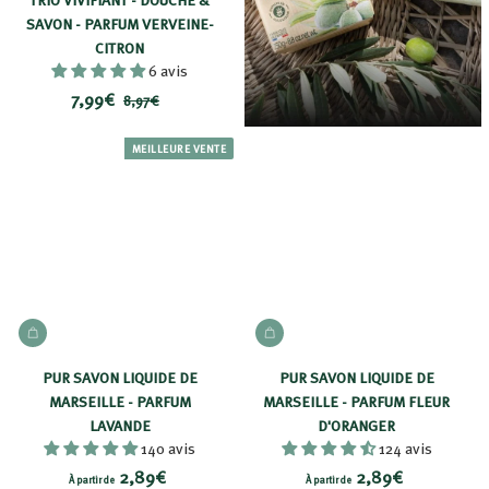
8
SAVON - PARFUM VERVEINE-
9
CITRON
6 avis
€
P
7
P
7,99€
8
8,97€
r
r
,
,
i
i
9
9
MEILLEURE VENTE
7
x
x
9
€
r
€
é
d
u
i
t
AJOUTER AU PANIER
AJOUTER AU PANIER
PUR SAVON LIQUIDE DE
PUR SAVON LIQUIDE DE
MARSEILLE - PARFUM
MARSEILLE - PARFUM FLEUR
LAVANDE
D'ORANGER
140 avis
124 avis
À
À
2,89€
2,89€
À partir de
À partir de