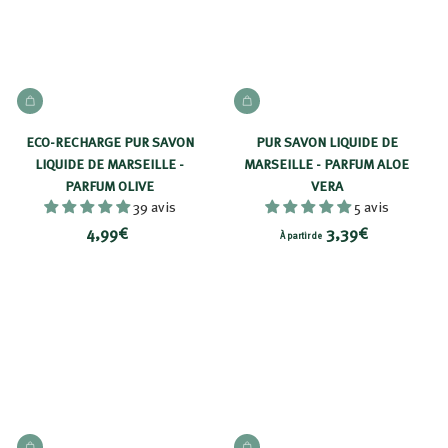
i
r
r
d
d
e
e
2
AJOUTER AU PANIER
AJOUTER AU PANIER
2
,
,
8
ECO-RECHARGE PUR SAVON
PUR SAVON LIQUIDE DE
8
9
LIQUIDE DE MARSEILLE -
MARSEILLE - PARFUM ALOE
9
PARFUM OLIVE
VERA
€
39 avis
5 avis
€
4
À
4,99€
3,39€
À partir de
,
p
9
a
9
r
€
t
i
r
d
e