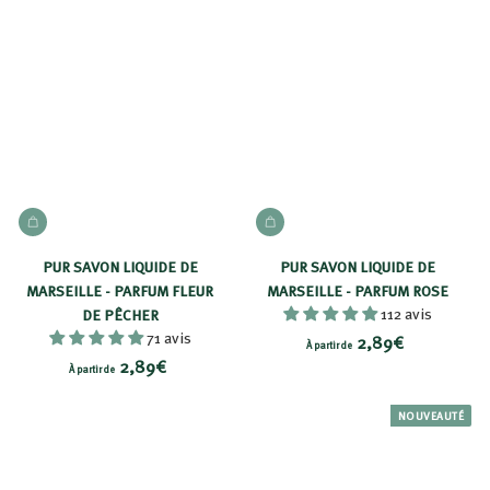
p
p
a
a
r
r
t
t
i
i
r
r
d
d
e
e
AJOUTER AU PANIER
AJOUTER AU PANIER
2
2
,
,
PUR SAVON LIQUIDE DE
PUR SAVON LIQUIDE DE
8
8
MARSEILLE - PARFUM FLEUR
MARSEILLE - PARFUM ROSE
9
112 avis
9
DE PÊCHER
71 avis
À
€
2,89€
€
À partir de
À
2,89€
p
À partir de
p
a
a
NOUVEAUTÉ
r
r
t
t
i