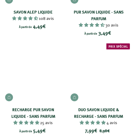
AJOUTER AU PANIER
AJOUTER AU PANIER
3
,
SAVON ALEP LIQUIDE
PUR SAVON LIQUIDE - SANS
3
108 avis
PARFUM
30 avis
9
À
4,49€
À partir de
À
3,49€
€
p
À partir de
p
a
a
PRIX SPÉCIAL
r
r
t
t
i
i
r
r
d
d
e
e
4
AJOUTER AU PANIER
AJOUTER AU PANIER
3
,
,
4
RECHARGE PUR SAVON
DUO SAVON LIQUIDE &
4
9
LIQUIDE - SANS PARFUM
RECHARGE - SANS PARFUM
25 avis
4 avis
9
€
À
P
7
P
5,49€
7,99€
€
8
8,98€
À partir de