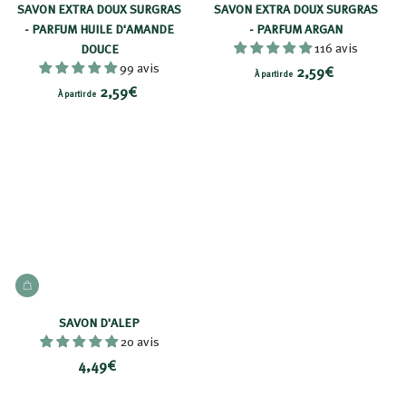
,
,
SAVON EXTRA DOUX SURGRAS
SAVON EXTRA DOUX SURGRAS
5
5
- PARFUM HUILE D'AMANDE
- PARFUM ARGAN
9
116 avis
9
DOUCE
99 avis
À
€
2,59€
€
À partir de
À
2,59€
p
À partir de
p
a
a
r
r
t
t
i
i
r
r
d
d
e
e
2
AJOUTER AU PANIER
2
,
,
5
SAVON D'ALEP
5
20 avis
9
9
4
4,49€
€
€
,