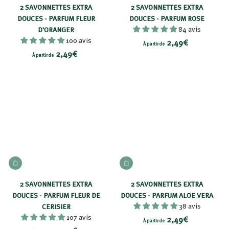
,
2 SAVONNETTES EXTRA
2 SAVONNETTES EXTRA
4
DOUCES - PARFUM FLEUR
DOUCES - PARFUM ROSE
84 avis
9
D'ORANGER
100 avis
À
2,49€
€
À partir de
À
2,49€
p
À partir de
p
a
a
r
r
t
t
i
i
r
r
d
d
e
e
2
AJOUTER AU PANIER
AJOUTER AU PANIER
2
,
,
4
2 SAVONNETTES EXTRA
2 SAVONNETTES EXTRA
4
9
DOUCES - PARFUM FLEUR DE
DOUCES - PARFUM ALOE VERA
9
38 avis
CERISIER
€
107 avis
À
€
2,49€
À partir de