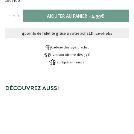
100/100
PRIX
AJOUTER AU PANIER
-
4,99€
−
+
4,99€
4
points de fidélité grâce à votre achat.
En savoir plus
Cadeau dès 55€ d'achat
Livraison offerte dès 39€
Fabriqué en France
DÉCOUVREZ AUSSI
EAU MICELLAIRE
DÉMAQUILLANTE DETOX &
ANTI-POLLUTION