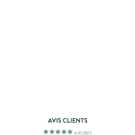
AJOUTER AU PANIER
EAU MICELLAIRE
DÉMAQUILLANTE DETOX
& ANTI-POLLUTION
35 avis
4
4,99€
,
9
9
€
AVIS CLIENTS
4.97 sur 5