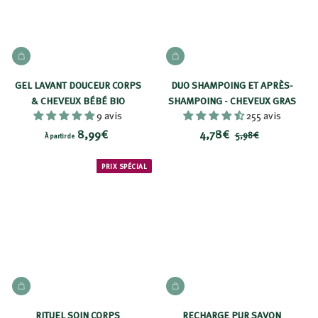
u
i
i
t
t
AJOUTER AU PANIER
AJOUTER AU PANIER
GEL LAVANT DOUCEUR CORPS
DUO SHAMPOING ET APRÈS-
& CHEVEUX BÉBÉ BIO
SHAMPOING - CHEVEUX GRAS
9 avis
255 avis
À
P
4
P
8,99€
4,78€
5
5,98€
À partir de
r
r
,
p
,
i
i
9
a
7
PRIX SPÉCIAL
8
x
x
r
8
€
r
t
€
é
i
d
r
u
d
i
t
e
AJOUTER AU PANIER
AJOUTER AU PANIER
8
,
RITUEL SOIN CORPS
RECHARGE PUR SAVON