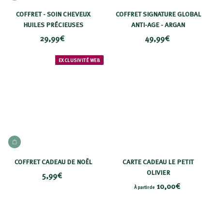
COFFRET - SOIN CHEVEUX
COFFRET SIGNATURE GLOBAL
HUILES PRÉCIEUSES
ANTI-AGE - ARGAN
2
4
29,99€
49,99€
9
9
,
,
EXCLUSIVITÉ WEB
9
9
9
9
€
€
AJOUTER AU PANIER
COFFRET CADEAU DE NOËL
CARTE CADEAU LE PETIT
OLIVIER
5
5,99€
À
10,00€
,
À partir de
p
9
a
9