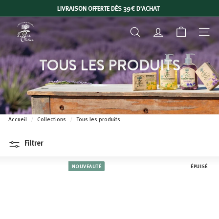
Passer
LIVRAISON OFFERTE DÈS 39€ D'ACHAT
au
Diaporama
L
contenu
Pause
RECHERCHER
COMPTE
NAVIGA
E
P
TOUS LES PRODUITS
E
T
I
T
O
Accueil
/
Collections
/
Tous les produits
L
I
Filtrer
V
I
NOUVEAUTÉ
ÉPUISÉ
E
R