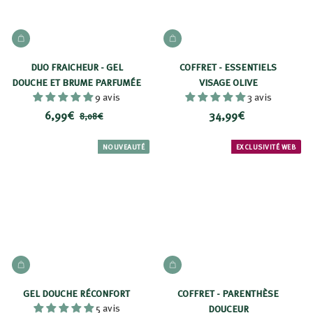
i
t
AJOUTER AU PANIER
AJOUTER AU PANIER
DUO FRAICHEUR - GEL
COFFRET - ESSENTIELS
DOUCHE ET BRUME PARFUMÉE
VISAGE OLIVE
9 avis
3 avis
P
6
P
3
6,99€
34,99€
8
8,08€
r
r
,
,
4
i
i
0
9
,
NOUVEAUTÉ
EXCLUSIVITÉ WEB
8
x
x
9
9
€
r
€
9
é
€
d
u
i
t
AJOUTER AU PANIER
AJOUTER AU PANIER
GEL DOUCHE RÉCONFORT
COFFRET - PARENTHÈSE
5 avis
DOUCEUR