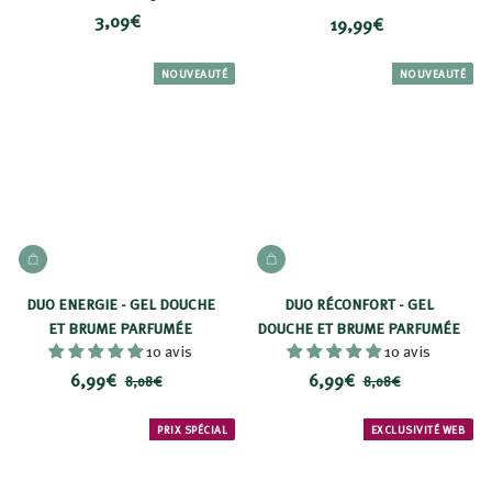
3
3,09€
1
19,99€
,
9
0
,
NOUVEAUTÉ
NOUVEAUTÉ
9
9
€
9
€
AJOUTER AU PANIER
AJOUTER AU PANIER
DUO ENERGIE - GEL DOUCHE
DUO RÉCONFORT - GEL
ET BRUME PARFUMÉE
DOUCHE ET BRUME PARFUMÉE
10 avis
10 avis
P
6
P
P
6
P
6,99€
6,99€
8
8
8,08€
8,08€
r
r
r
r
,
,
,
,
i
i
0
i
i
0
9
9
PRIX SPÉCIAL
EXCLUSIVITÉ WEB
8
8
x
x
x
x
9
9
€
€
r
r
€
€