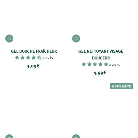
€
€
AJOUTER AU PANIER
AJOUTER AU PANIER
GEL DOUCHE FRAÎCHEUR
GEL NETTOYANT VISAGE
7 avis
DOUCEUR
2 avis
3
3,09€
4
4,99€
,
,
0
9
NOUVEAUTÉ
9
9
€
€