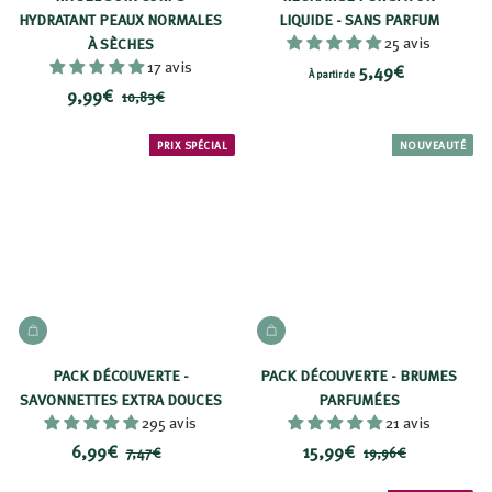
9
HYDRATANT PEAUX NORMALES
LIQUIDE - SANS PARFUM
9
25 avis
À SÈCHES
17 avis
À
€
5,49€
À partir de
P
9
P
9,99€
p
1
10,83€
r
r
0
,
a
i
i
,
9
PRIX SPÉCIAL
NOUVEAUTÉ
r
8
x
x
9
t
3
r
€
i
€
é
r
d
d
u
i
e
t
5
AJOUTER AU PANIER
AJOUTER AU PANIER
,
4
PACK DÉCOUVERTE -
PACK DÉCOUVERTE - BRUMES
9
SAVONNETTES EXTRA DOUCES
PARFUMÉES
295 avis
21 avis
€
P
6
P
P
1
P
6,99€
15,99€
7
1
7,47€
19,96€
r
r
r
r
,
9
,
5