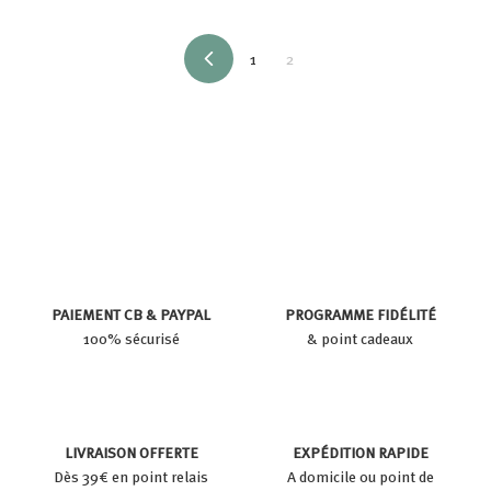
r
€
t
1
2
i
P
R
r
É
d
C
É
e
D
1
E
N
0
T
,
0
0
€
PAIEMENT CB & PAYPAL
PROGRAMME FIDÉLITÉ
100% sécurisé
& point cadeaux
LIVRAISON OFFERTE
EXPÉDITION RAPIDE
Dès 39€ en point relais
A domicile ou point de