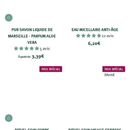
AJOUTER AU PANIER
PUR SAVON LIQUIDE DE
EAU MICELLAIRE ANTI-ÂGE
12 avis
MARSEILLE - PARFUM ALOE
VERA
6
6,20€
5 avis
,
À
3,39€
2
À partir de
p
0
a
PRIX SPÉCIAL
PRIX SPÉCIAL
€
ÉPUISÉ
r
t
i
r
d
e
AJOUTER AU PANIER
3
,
RITUEL SOIN CORPS
RITUEL SOIN VISAGE EXPRESS