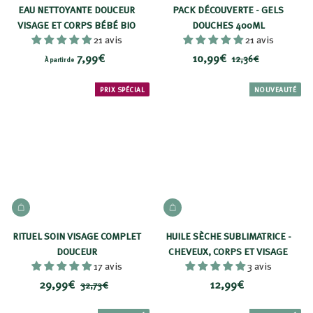
EAU NETTOYANTE DOUCEUR
PACK DÉCOUVERTE - GELS
VISAGE ET CORPS BÉBÉ BIO
DOUCHES 400ML
21 avis
21 avis
À
P
1
P
7,99€
10,99€
1
12,36€
À partir de
r
r
2
p
0
i
i
,
a
,
PRIX SPÉCIAL
NOUVEAUTÉ
3
x
x
r
9
6
r
t
9
€
é
i
€
d
r
u
d
i
t
e
AJOUTER AU PANIER
AJOUTER AU PANIER
7
,
RITUEL SOIN VISAGE COMPLET
HUILE SÈCHE SUBLIMATRICE -
9
DOUCEUR
CHEVEUX, CORPS ET VISAGE
17 avis
9
3 avis
P
2
P
1
29,99€
€
12,99€
3
32,73€
r
r
2
9
2
,