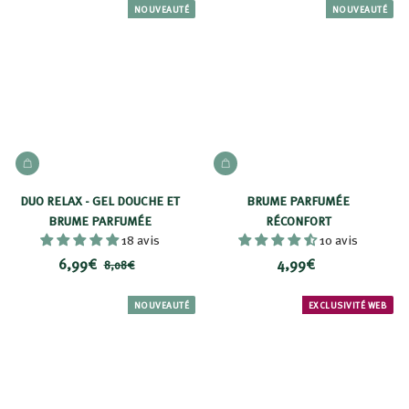
9
0
NOUVEAUTÉ
NOUVEAUTÉ
9
9
€
€
AJOUTER AU PANIER
AJOUTER AU PANIER
DUO RELAX - GEL DOUCHE ET
BRUME PARFUMÉE
BRUME PARFUMÉE
RÉCONFORT
18 avis
10 avis
P
6
P
4
6,99€
4,99€
8
8,08€
r
r
,
,
,
i
i
0
9
9
NOUVEAUTÉ
EXCLUSIVITÉ WEB
8
x
x
9
9
€
r
€
€
é
d
u