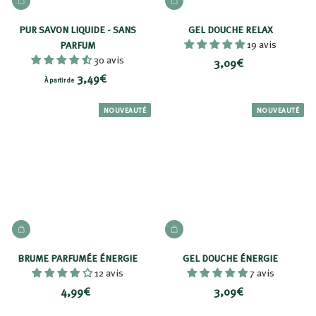
AJOUTER AU PANIER
AJOUTER AU PANIER
PUR SAVON LIQUIDE - SANS
GEL DOUCHE RELAX
19 avis
PARFUM
30 avis
3
3,09€
À
3,49€
,
À partir de
p
0
a
NOUVEAUTÉ
NOUVEAUTÉ
9
r
€
t
i
r
d
e
AJOUTER AU PANIER
AJOUTER AU PANIER
3
,
BRUME PARFUMÉE ÉNERGIE
GEL DOUCHE ÉNERGIE
4
12 avis
7 avis
9
4
3
4,99€
3,09€
€
,
,