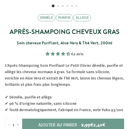
DÉMÊLE
PURIFIE
ALLÈGE
APRÈS-SHAMPOING CHEVEUX GRAS
Soin cheveux Purifiant, Aloe Vera & Thé Vert, 200ml
62 avis
L’Après-Shampoing Soin Purifiant Le Petit Olivier démêle, purifie et
allège les cheveux normaux à gras. Sa formule sans silicone,
enrichie en Aloe Vera et extrait de Thé Vert, laisse les cheveux légers,
brillants et plus frais plus longtemps.
✔ Démêle, purifie et allège
✔ 96 % d’origine naturelle, sans silicone
✔ Testé dermatologiquement, Fabriqué en France, note Yuka 93/100
PRIX
PRIX
AJOUTER AU PANIER
-
2,99€
2,40€
−
+