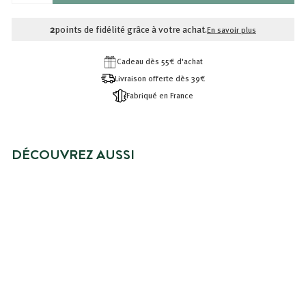
RÉDUIT
2,99€
2,40€
2
points de fidélité grâce à votre achat.
En savoir plus
Cadeau dès 55€ d'achat
Livraison offerte dès 39€
Fabriqué en France
DÉCOUVREZ AUSSI
BRADERIE -20%
APRÈS-SHAMPOING CHEVEUX
GRAS
Prix
2,40€
Prix
2,40€
2,99€
2,99€
réduit