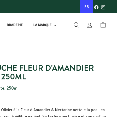
Facebook
Instagr
FR
BRADERIE
LA MARQUE
RECHERCHER
COMPTE
PANIER
CHE FLEUR D'AMANDIER
 250ML
nte, 250ml
Olivier à la Fleur d'Amandier & Nectarine nettoie la peau en
t son équilibre naturel. Sa texture onctueuse et son parfum