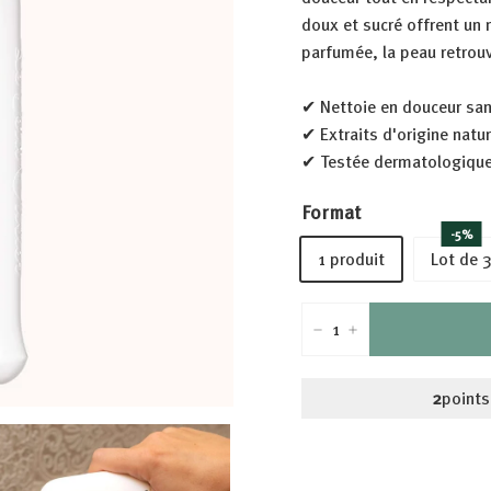
doux et sucré offrent un 
parfumée, la peau retrou
✔ Nettoie en douceur sa
✔ Extraits d'origine natu
✔ Testée dermatologique
Format
-5%
1 produit
Lot de 
−
+
2
points