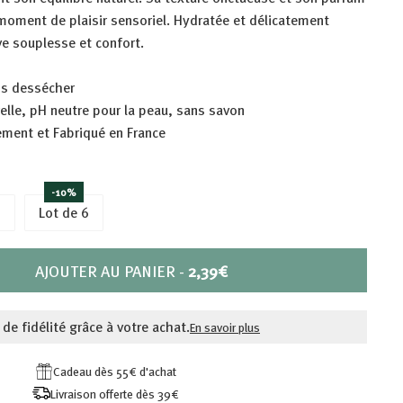
moment de plaisir sensoriel. Hydratée et délicatement
ve souplesse et confort.
ns dessécher
relle, pH neutre pour la peau, sans savon
ment et Fabriqué en France
-10%
3
Lot de 6
PRIX
AJOUTER AU PANIER
-
2,39€
2,39€
 de fidélité grâce à votre achat.
En savoir plus
Cadeau dès 55€ d'achat
Livraison offerte dès 39€