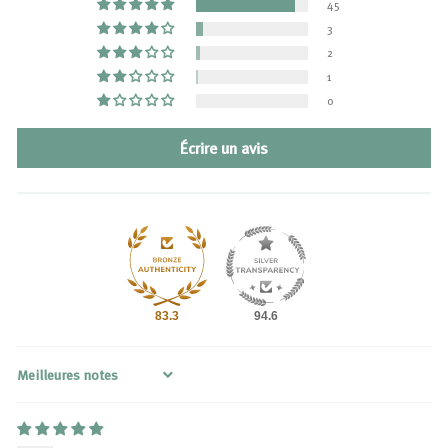
45
3
2
1
0
Écrire un avis
83.3
94.6
Sort by