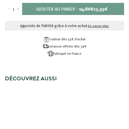
PRIX
PRIX
AJOUTER AU PANIER
-
14,86€
13,99€
−
+
RÉDUIT
14,86€
13,99€
13
points de fidélité grâce à votre achat.
En savoir plus
Cadeau dès 55€ d'achat
Livraison offerte dès 39€
Fabriqué en France
DÉCOUVREZ AUSSI
PRIX SPÉCIAL
RITUEL COMPLET CHEVEUX
TRÈS SECS OU FRISÉS
Prix
13,99€
Prix
13,99€
14,86€
14,86€
réduit