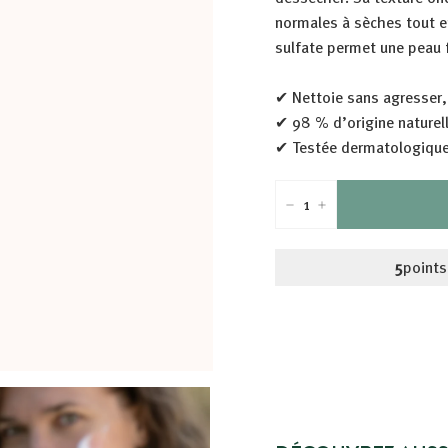
normales à sèches tout e
sulfate permet une peau 
✔ Nettoie sans agresser,
✔ 98 % d’origine naturell
✔ Testée dermatologique
−
+
5
points