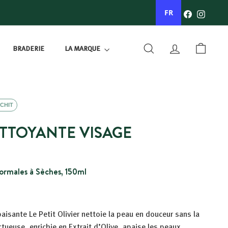
Facebook
Instagr
FR
BRADERIE
LA MARQUE
RECHERCHER
COMPTE
PANIER
CHIT
TTOYANTE VISAGE
Normales à Sèches, 150ml
sante Le Petit Olivier nettoie la peau en douceur sans la
tueuse, enrichie en Extrait d’Olive, apaise les peaux