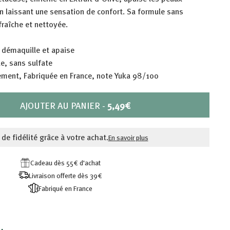
n laissant une sensation de confort. Sa formule sans
fraîche et nettoyée.
 démaquille et apaise
e, sans sulfate
ment, Fabriquée en France, note Yuka 98/100
PRIX
AJOUTER AU PANIER
-
5,49€
5,49€
 de fidélité grâce à votre achat.
En savoir plus
Cadeau dès 55€ d'achat
Livraison offerte dès 39€
Fabriqué en France