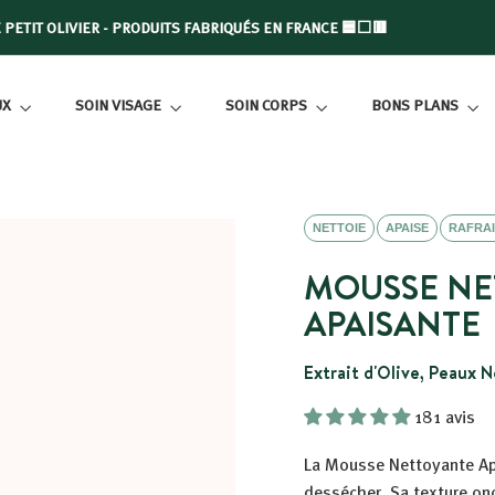
LIVRAISON OFFERTE DÈS 39€ D'ACHAT
Diaporama
Pause
UX
SOIN VISAGE
SOIN CORPS
BONS PLANS
NETTOIE
APAISE
RAFRAI
MOUSSE NE
APAISANTE
Extrait d'Olive, Peaux 
181 avis
La Mousse Nettoyante Apai
dessécher. Sa texture onc