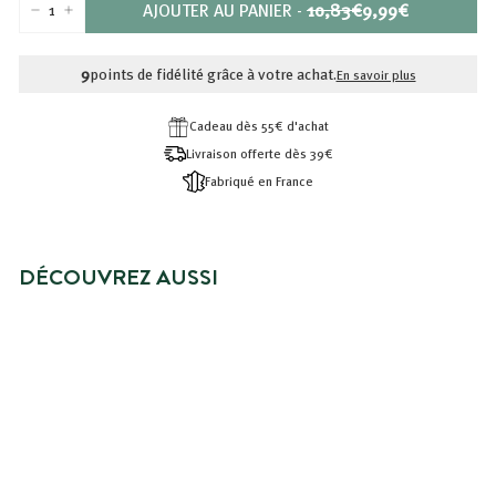
PRIX
PRIX
AJOUTER AU PANIER
-
10,83€
9,99€
−
+
RÉDUIT
10,83€
9,99€
9
points de fidélité grâce à votre achat.
En savoir plus
Cadeau dès 55€ d'achat
Livraison offerte dès 39€
Fabriqué en France
DÉCOUVREZ AUSSI
PRIX SPÉCIAL
RITUEL SOIN CORPS
NOURRISSANT PEAUX SÈCHES
Prix
9,99€
Prix
9,99€
10,83€
10,83€
réduit