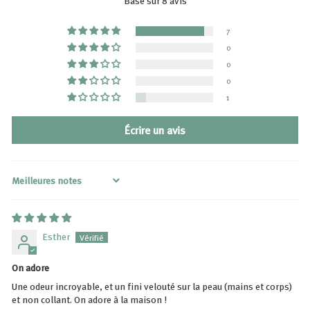
Basé sur 8 avis
7
0
0
0
1
Écrire un avis
Sort by
Esther
On adore
Une odeur incroyable, et un fini velouté sur la peau (mains et corps)
et non collant. On adore à la maison !