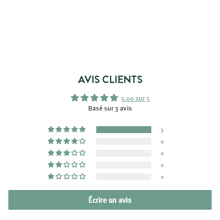
VISAGE
3 avis
1
12,99€
2
,
9
9
AVIS CLIENTS
€
5.00 sur 5
Basé sur 3 avis
3
0
0
0
0
Écrire un avis