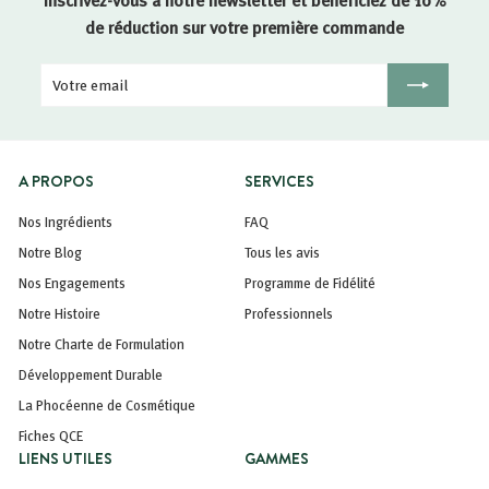
Inscrivez-vous à notre newsletter et bénéficiez de 10%
de réduction sur votre première commande
Votre
Inscription
email
A PROPOS
SERVICES
Nos Ingrédients
FAQ
Notre Blog
Tous les avis
Nos Engagements
Programme de Fidélité
Notre Histoire
Professionnels
Notre Charte de Formulation
Développement Durable
La Phocéenne de Cosmétique
Fiches QCE
LIENS UTILES
GAMMES