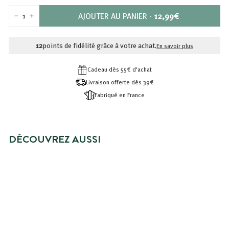
PRIX
AJOUTER AU PANIER
-
12,99€
−
+
12,99€
12
points de fidélité grâce à votre achat.
En savoir plus
Cadeau dès 55€ d'achat
Livraison offerte dès 39€
Fabriqué en France
DÉCOUVREZ AUSSI
NOUVEAUTÉ
HUILE SÈCHE SUBLIMATRICE -
CHEVEUX, CORPS ET VISAGE
12,99€
12,99€