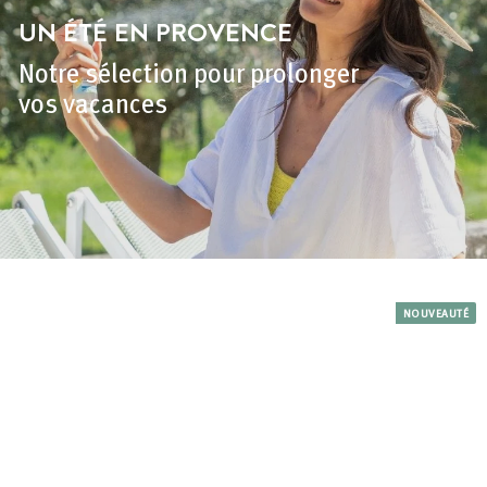
t
UN ÉTÉ EN PROVENCE
Notre sélection pour prolonger
vos vacances
NOUVEAUTÉ