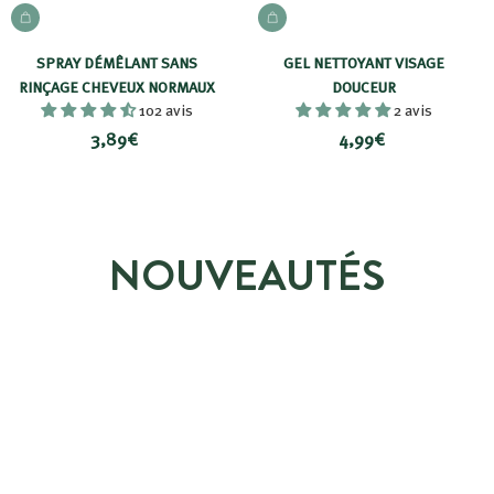
AJOUTER AU PANIER
AJOUTER AU PANIER
SPRAY DÉMÊLANT SANS
GEL NETTOYANT VISAGE
RINÇAGE CHEVEUX NORMAUX
DOUCEUR
102 avis
2 avis
3
4
3,89€
4,99€
,
,
8
9
9
9
€
€
NOUVEAUTÉS